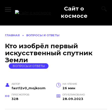
Перейти
Сайт о
к
содержанию
космосе
ГЛАВНАЯ
»
ВОПРОСЫ И ОТВЕТЫ
Кто изобрёл первый
искусственный спутник
Земли
ВОПРОСЫ И ОТВЕТЫ
АВТОР
НА ЧТЕНИЕ
fast12v0_mojkosm
26 мин
ПРОСМОТРОВ
ОПУБЛИКОВАНО
328
28.09.2023