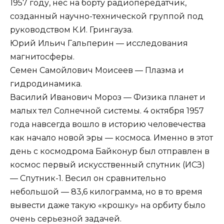
1957 году, нес на борту радиопередатчик,
созданный научно-технической группой под
руководством К.И. Грингауза.
Юрий Ильич Гальперин — исследования
магнитосферы.
Семен Самойлович Моисеев — Плазма и
гидродинамика.
Василий Иванович Мороз — Физика планет и
малых тел Солнечной системы. 4 октября 1957
года навсегда вошло в историю человечества
как начало новой эры — космоса. Именно в этот
день с космодрома Байконур был отправлен в
космос первый искусственный спутник (ИСЗ)
— Спутник-1. Весил он сравнительно
небольшой — 83,6 килограмма, но в то время
вывести даже такую ​​«крошку» на орбиту было
очень серьезной задачей.