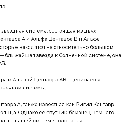
да
звездная система, состоящая из двух
ентавра A и Альфа Центавра B и Альфа
которые находятся на относительно большом
 — ближайшая звезда к Солнечной системе, она
AB.
ра и Альфой Центавра AB оценивается
олнечной системы).
нтавра A, также известная как Ригил Кентавр,
 Солнца. Однако ее спутник-близнец немного
езды в нашей системе солнечная.