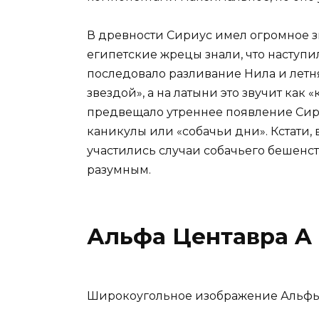
В древности Сириус имел огромное зн
египетские жрецы знали, что наступи
последовало разливание Нила и летн
звездой», а на латыни это звучит как 
предвещало утреннее появление Сири
каникулы или «собачьи дни». Кстати,
участились случаи собачьего бешенст
разумным.
Альфа Центавра A
Широкоугольное изображение Альфы 