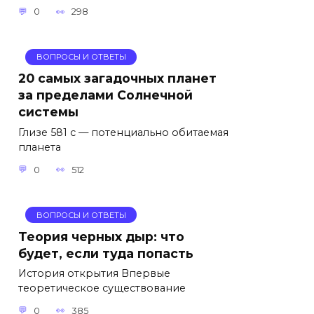
0
298
ВОПРОСЫ И ОТВЕТЫ
20 самых загадочных планет
за пределами Солнечной
системы
Глизе 581 c — потенциально обитаемая
планета
0
512
ВОПРОСЫ И ОТВЕТЫ
Теория черных дыр: что
будет, если туда попасть
История открытия Впервые
теоретическое существование
0
385