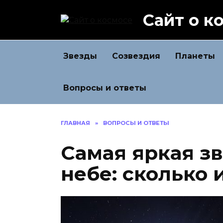
Перейти
Сайт о к
к
содержанию
Звезды
Созвездия
Планеты
Вопросы и ответы
ГЛАВНАЯ
»
ВОПРОСЫ И ОТВЕТЫ
Самая яркая з
небе: сколько 