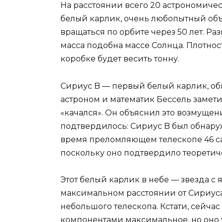
На расстоянии всего 20 астрономичес
белый карлик, очень любопытный объе
вращаться по орбите через 50 лет. Раз
масса подобна массе Солнца. Плотнос
коробке будет весить тонну.
Сириус B — первый белый карлик, о
астроном и математик Бессель заметил
«качался». Он объяснил это возмущени
подтвердилось: Сириус B был обнару
время преломляющем телескопе 46 са
поскольку оно подтвердило теоретич
Этот белый карлик в небе — звезда с я
максимальном расстоянии от Сириуса
небольшого телескопа. Кстати, сейчас
компонентами максимальное, но оно 