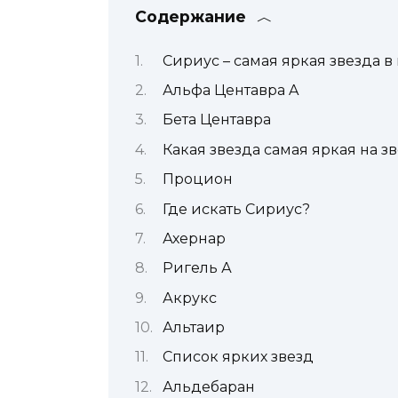
Содержание
Сириус – самая яркая звезда в
Альфа Центавра A
Бета Центавра
Какая звезда самая яркая на з
Процион
Где искать Сириус?
Ахернар
Ригель А
Акрукс
Альтаир
Список ярких звезд
Альдебаран