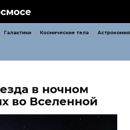
осмосе
Галактики
Космические тела
Астрономия
везда в ночном
их во Вселенной