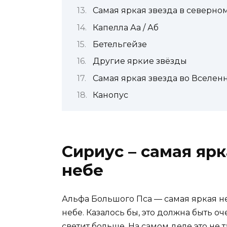
Самая яркая звезда в северн
Капелла Аа / Аб
Бетельгейзе
Другие яркие звёзды
Самая яркая звезда во Вселен
Канопус
Сириус – самая ярк
небе
Альфа Большого Пса — самая яркая не
небе. Казалось бы, это должна быть оч
светит больше. На самом деле это не т