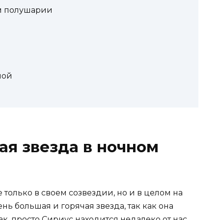
ом полушарии
ной
ая звезда в ночном
 только в своем созвездии, но и в целом на
ень большая и горячая звезда, так как она
ак, просто Сириус находится недалеко от нас,