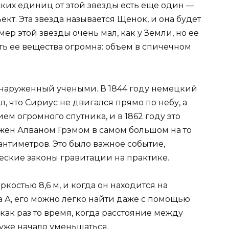
ких единиц от этой звезды есть еще один —
кт. Эта звезда называется Щенок, и она будет
мер этой звезды очень мал, как у Земли, но ее
ть ее вещества огромна: объем в спичечном
бнаруженный учеными. В 1844 году немецкий
, что Сириус не двигался прямо по небу, а
ем огромного спутника, и в 1862 году это
жен Алваном Грэмом в самом большом на то
нтиметров. Это было важное событие,
еские законы гравитации на практике.
ркостью 8,6 м, и когда он находится на
 А, его можно легко найти даже с помощью
 как раз то время, когда расстояние между
уже начало уменьшаться.