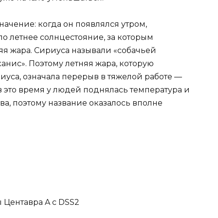
ачение: когда он появлялся утром,
ло летнее солнцестояние, за которым
яя жара. Сириуса называли «собачьей
«канис». Поэтому летняя жара, которую
уса, означала перерыв в тяжелой работе —
 в это время у людей поднялась температура и
ва, поэтому название оказалось вполне
Центавра A с DSS2