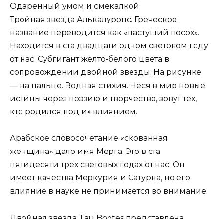
Одаренный умом и смекалкой.
Тройная звезда Алькалуропс. Греческое
название переводится как «пастуший посох».
Находится в ста двадцати одном световом году
от нас. Субгигант желто-белого цвета в
сопровождении двойной звезды. На рисунке
— на пальце. Водная стихия. Неся в мир новые
истины через поэзию и творчество, зовут тех,
кто родился под их влиянием.
Арабское словосочетание «скованная
женщина» дало имя Мерга. Это в ста
пятидесяти трех световых годах от нас. Он
имеет качества Меркурия и Сатурна, но его
влияние в науке не принимается во внимание.
Двойная звезда Tau Bootes представлена ​​