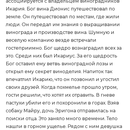
ассоциируется с владельцем виноградников
Икария. Бог вина Дионис путешествовал по
земле. Он путешествовал по местам, где жили
люди. Он передал им знания о выращивании
винограда и производстве вина. Шумную и
веселую компанию везде встречали
гостеприимно. Бог щедро вознаградил всех за
это. Среди них был Икариус. За его щедрость
Бог оставил ему ветвь виноградной лозы и
открыл ему секрет виноделия. Напиток так
впечатлил Икарию, что он позвонил и угостил
своих друзей. Когда похмелье прошло утром,
гости решили, что хотят их отравить. В гневе
пастухи убили его и похоронили в горах. Взяв
собаку Майру, дочь Эригона отправилась на
поиски отца. Это заняло много времени. Тело
нашли в горном ущелье. Рядом с ним девушка