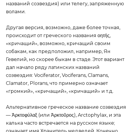
названий созвездия) или телегу, запряженную
волами.
Другая версия, возможно, даже более точная,
происходит от греческого названия οητής,
«кричащий», возможно, кричащий своим
собакам, как предположил, например, Ян
Гевелий, но скорее быкам в стаде. Этот вариант
дал начало ряду латинских названий
созвездия: Vociferator, Vociferans, Clamans,
Clamator, Plorans, что примерно означает
«громкий», «кричащий», «кричащий» и т.д.
Альтернативное греческое название созвездия
— Ἀρκτοφύλαξ (или Ἀρκτοῦρος), Arctophylax, и эта
калька часто встречается на русском языке;
означает имя Хранитель медведей. Конечно,