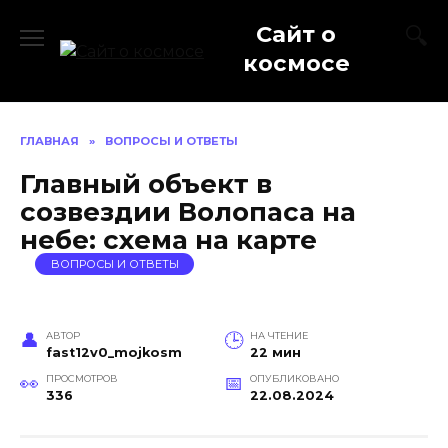
Перейти
Сайт о
к
содержанию
космосе
ГЛАВНАЯ
»
ВОПРОСЫ И ОТВЕТЫ
Главный объект в
созвездии Волопаса на
небе: схема на карте
ВОПРОСЫ И ОТВЕТЫ
АВТОР
НА ЧТЕНИЕ
fast12v0_mojkosm
22 мин
ПРОСМОТРОВ
ОПУБЛИКОВАНО
336
22.08.2024